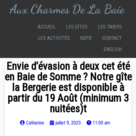
Aux Charmes De La Baie
ACCUEIL
LES GÎTES
LES TARIFS
LES ACTIVITÉS
RGPD
CONTACT
ENGLISH
Envie d’évasion à deux cet été
en Baie de Somme ? Notre gîte
la Bergerie est disponible à
partir du 19 Août (minimum 3
nuitées)t
Catherine
juillet 9, 2023
11:00 am